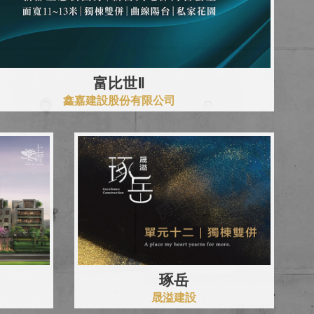
富比世Ⅱ
鑫嘉建設股份有限公司
琢岳
晟溢建設