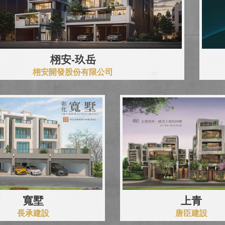
栩安-玖岳
栩安開發股份有限公司
寬墅
上青
長承建設
唐臣建設