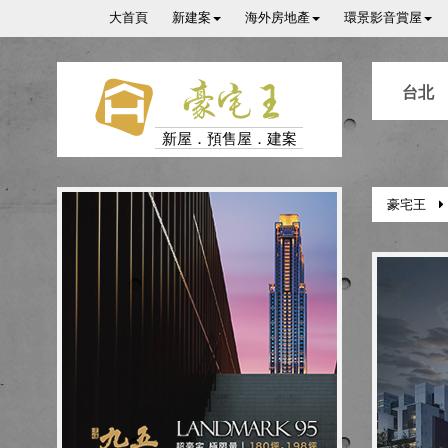
大首頁
新建案
海外房地產
環景影音賞屋
豪宅王
台北
新屋．預售屋．建案
豪宅王