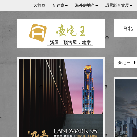
大首頁
新建案
海外房地產
環景影音賞屋
豪宅王
台北
新屋．預售屋．建案
豪宅王