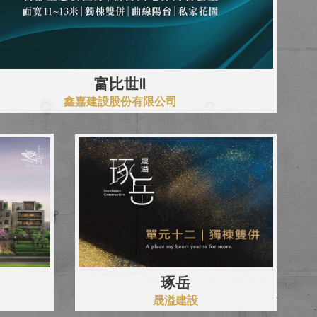
富比世Ⅱ
鑫嘉建設股份有限公司
琢岳
晟溢建設