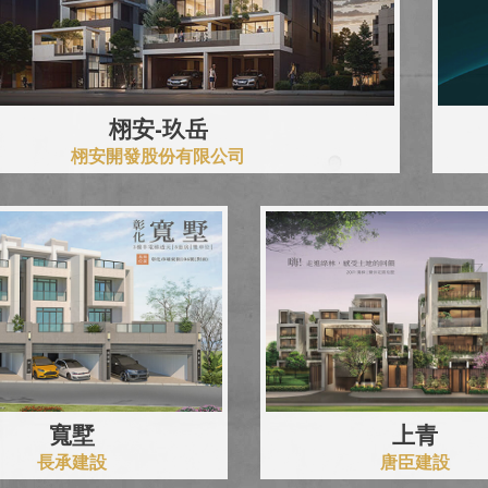
栩安-玖岳
栩安開發股份有限公司
寬墅
上青
長承建設
唐臣建設