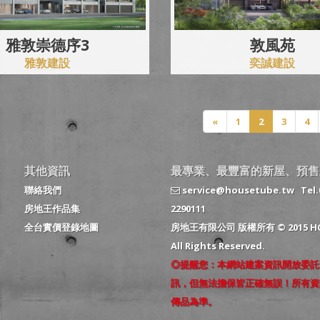
雅敦崇德序3
敦風苑
雅敦建設
奕誠建設
«
1
2
3
4
其他資訊
最專業、最豐富的新屋、預售
聯絡我們
service@housetube.tw
Tel.
房地王作品集
2290111
全台實價登錄地圖
房地王有限公司 版權所有 © 2015 HO
All Rights Reserved.
◎提醒您：本網站建案資訊開放委託
訊，但無法擔保皆正確無誤！所有資
傳品為準。