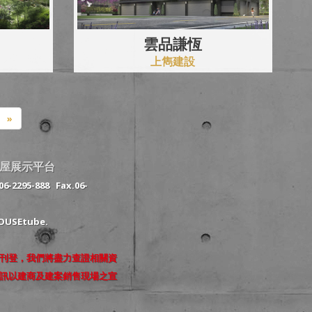
雲品謙恆
上雋建設
»
屋展示平台
06-2295-888
Fax.06-
USEtube.
刊登，我們將盡力查證相關資
訊以建商及建案銷售現場之宣