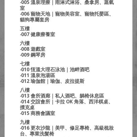
‧005 溫泉理療｜雨淋式淋浴、桑拿房、蒸氣
室
‧006 寵物天地｜寵物美容室、寵物托嬰區、
貓狗專屬套房
五樓
‧007 健康療養室
六樓
‧008 遊戲室
‧009 鋼琴房
七樓
‧010 恆溫大理石泳池｜池畔酒吧
‧011 溫泉泡湯區
‧012 瑜伽館｜瑜伽、皮拉提斯
八樓
‧013 會所酒廊｜私人酒吧、躺椅休息區
‧014 交誼會所｜卡拉 OK 角落、西洋棋桌、
撲克桌
‧015 商務會議室
九樓
‧016 更衣沙龍｜美甲、修足專椅、高級梳妝
台、專業洗髮椅