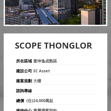
SCOPE THONGLOR
所在區域
素坤逸成熟區
建設公司
SC Asset
建案規劃
大樓
諮詢專線
總價
(住)24,000萬起
接待中心
專屬禮賓預約