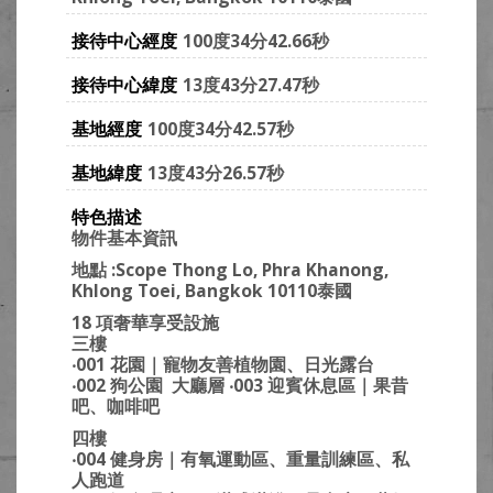
接待中心經度
100度34分42.66秒
接待中心緯度
13度43分27.47秒
基地經度
100度34分42.57秒
基地緯度
13度43分26.57秒
特色描述
物件基本資訊
地點 :Scope Thong Lo, Phra Khanong,
Khlong Toei, Bangkok 10110泰國
18 項奢華享受設施
三樓
‧001 花園｜寵物友善植物園、日光露台
‧002 狗公園 大廳層 ‧003 迎賓休息區｜果昔
吧、咖啡吧
四樓
‧004 健身房｜有氧運動區、重量訓練區、私
人跑道