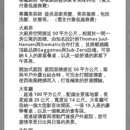
專屬廚師
專業廚師提供家常美味料理 （需支
付最低服務費）
專屬美容師
提供居家美髮、美容服務，包括
洗髮、吹整等。 （需支付最低服務費）
大廚房
大廚房空間接近 50 平方公尺，相當於一間一
房公寓的面積。由知名設計師Thomas Juul-
Hansen與Siematic合作打造， 並搭載德國
頂級品牌Gaggenau與Sub-Zero設備。可容
納 6 人的家庭餐桌，以及一組舒適的家庭下
午茶座。
開放式庭院
庭院面積接近 50 平方公尺，當
與半戶外露台結合時，可完全打開玻璃窗，
使西南風輕拂而入，打造極致的舒適體驗。
大客廳
．超過 100 平方公尺，配備全景落地窗，長
度超過 20 公尺，寬度近 14 公尺。大客廳可
容納一個大型影音休閒區、一張 10 人座的豪
華餐桌，以及一個氣派的會客區。
．透過玻璃窗與滑動門連接戶外庭院，您可
盡情享受日出與日落的美景。