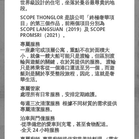
世界級設計的住宅，坐落於曼谷最尊貴的地
段。
SCOPE THONGLOR 是該公司「終極奢華項
目」的第三個作品，前兩個項目分別為
SCOPE LANGSUAN（2019）及 SCOPE
PROMSRI（2021）。
專屬服務
一座豪宅或頂層公寓，重點不在於面積大
小，就像一艘大船可能只是渡輪，但區別渡
輪與遊艇的關鍵，在於其提供的服務。 渡輪
只是將乘客從一個港口運送至另一個，而遊
艇則是關於享受整段旅程，因此，這就是奢
華生活。
專屬管家
處理所有日常服務，安排定期維護。
每週三次清潔服務
根據不同材質的需求提供
專屬清潔服務。
泊車與門僮服務
‧從準備您的愛車到充電，甚至食物配送。
‧全天 24 小時服務