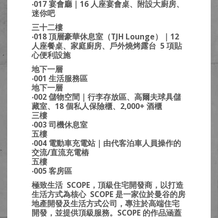
‧017 宴會廳｜16 人座宴會桌、附設大廚房、
迷你吧
三十二樓
‧018 頂層豪華休息室（TJH Lounge）｜12
人座餐桌、家庭廚房、戶外燒烤露台 5 項貼
心便利設施
地下一層
‧001 生活服務區
地下一層
‧002 儲物空間｜行李存放區、高爾夫球具儲
藏室、18 個私人保險櫃、2,000+ 酒櫃
三樓
‧003 司機休息室
五樓
‧004 電動車充電站｜由代客泊車人員操作的
交流/直流充電樁
五樓
‧005 客房區
極致生活
SCOPE，頂級住宅開發商，以打造
生活方式為核心 SCOPE 是一家位於曼谷的房
地產開發及生活方式公司，專注於高端住宅
開發，並提供頂級服務。SCOPE 的作品涵蓋