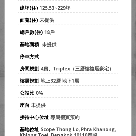
建坪(住)
125.53~229坪
面寬(住)
未提供
總戶數(住)
18戶
基地面積
未提供
停車方式
房間規劃
4房、Triplex（三層樓複層豪宅）
樓層規劃
地上32層 地下1層
公設比
0%
座向
未提供
接待中心位址
專屬禮賓預約
基地位址
Scope Thong Lo, Phra Khanong,
Khlong Toei, Bangkok 10110泰國