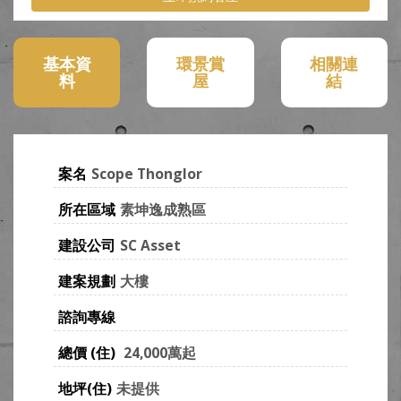
-->
基本資
環景賞
相關連
料
屋
結
案名
Scope Thonglor
所在區域
素坤逸成熟區
建設公司
SC Asset
建案規劃
大樓
諮詢專線
總價 (住)
24,000萬起
地坪(住)
未提供