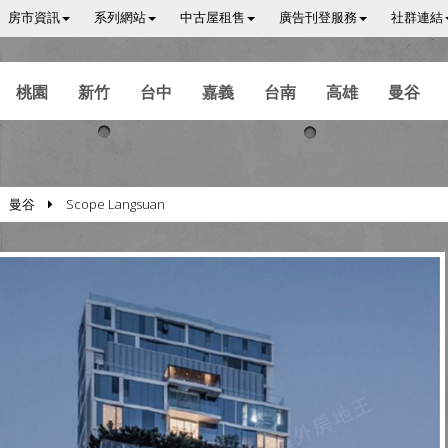
房市資訊
系列網站
中古屋租售
廣告刊登服務
社群連結
桃園
新竹
台中
嘉義
台南
高雄
曼谷
曼谷
Scope Langsuan