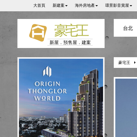
大首頁
新建案
海外房地產
環景影音賞屋
豪宅王
台北
新屋．預售屋．建案
豪宅王