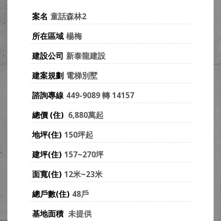
案名
童話森林2
所在區域
楊梅
建設公司
新泰龍建設
建案規劃
電梯別墅
諮詢專線
449-9089 轉 14157
總價 (住)
6,880萬起
地坪(住)
150坪起
建坪(住)
157~270坪
面寬(住)
12米~23米
總戶數(住)
48戶
基地面積
未提供