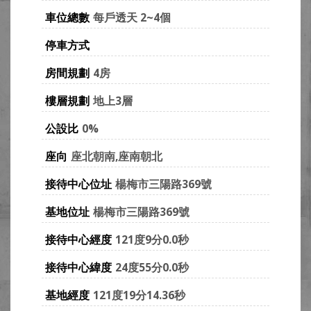
車位總數
每戶透天 2~4個
停車方式
房間規劃
4房
樓層規劃
地上3層
公設比
0%
座向
座北朝南,座南朝北
接待中心位址
楊梅市三陽路369號
基地位址
楊梅市三陽路369號
接待中心經度
121度9分0.0秒
接待中心緯度
24度55分0.0秒
基地經度
121度19分14.36秒