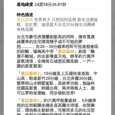
基地緯度
24度58分26.81秒
特色描述
童話森林
世界再大 只想回到這裡 新生活價值
觀、近紅塵、遠煩囂大台北30分鐘生活圈稀
有桃花園
台北市豪宅房價屢創新高的同時，擁有寬廣
綠覆率的住宅環境幾乎成不可能的夢
想………，在20～30分鐘車程即可抵達都會區
的距離，楊梅高中旁「
童話森林
」創造「離
塵不離城」的全新養森天地。靜享約六萬坪
森氧清境，全棟崗石城堡莊園造鎮，一戶一
國的新富聚落!
「
童話森林2
」10分鐘直上五楊快速道路、中
山高，勁速新竹20分鐘，台北奔騰30分鍾。
繁華與山水輕鬆駕馭，高效率功能，無論科
技園區新貴、跨國台商、兩岸商務人士、都
可以零時差運輸、同步接軌世界!
「
童話森林2
」約六萬坪能量森林， 5分鐘車
程的近郊範圍坐擁多座高爾夫球場、休閒農
莊，環抱氧生新鮮境，完整而多元的生活型