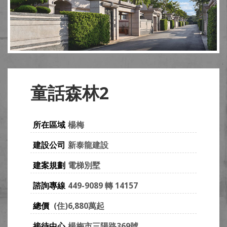
童話森林2
所在區域
楊梅
建設公司
新泰龍建設
建案規劃
電梯別墅
諮詢專線
449-9089 轉 14157
總價
(住)6,880萬起
接待中心
楊梅市三陽路369號