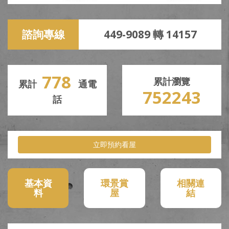
諮詢專線
449-9089 轉 14157
778
累計瀏覽
累計
通電
752243
話
立即預約看屋
-->
基本資
環景賞
相關連
料
屋
結