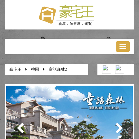
豪宅王
新屋．預售屋．建案
Toggl
naviga
豪宅王
桃園
童話森林2